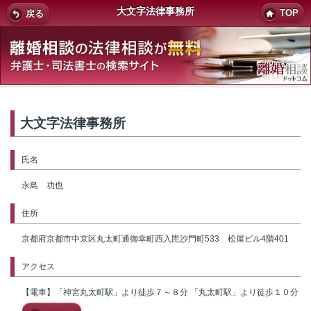
大文字法律事務所
TOP
戻る
大文字法律事務所
氏名
永島 功也
住所
京都府京都市中京区丸太町通御幸町西入毘沙門町533 松屋ビル4階401
アクセス
【電車】「神宮丸太町駅」より徒歩７～８分 「丸太町駅」より徒歩１０分