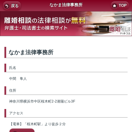
なかま法律事務所
TOP
戻る
なかま法律事務所
氏名
中間 隼人
住所
神奈川県横浜市中区桜木町2-2港陽ビル3F
アクセス
【電車】「桜木町駅」より徒歩２分