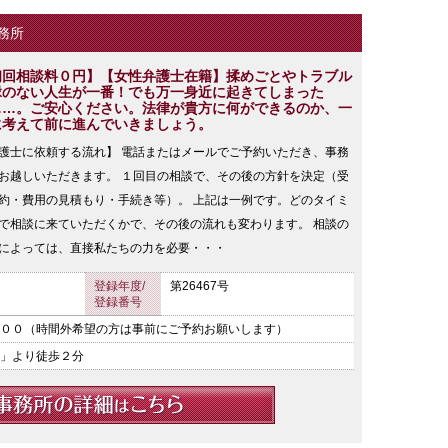
務所
初回相談料０円】【女性弁護士在籍】揉めごとやトラブル
縁のない人生が一番！でも万一身近に起きてしまった
……。ご安心ください。法律が貴方に何ができるのか、一
に考えて前に進んでいきましょう。
護士に依頼する流れ】 電話またはメールでご予約いただき、事務
お越しいただきます。 １回目の相談で、その後の方針を決定（受
約・費用の見積もり・手続き等）。 上記は一例です。どのタイミ
で相談に来ていただくかで、その後の流れも変わります。 相談の
によっては、直接私たちの力を必要・・・
登録年度/
第26467号
登録番号
００（時間外希望の方は事前にご予約お願いします）
」より徒歩２分