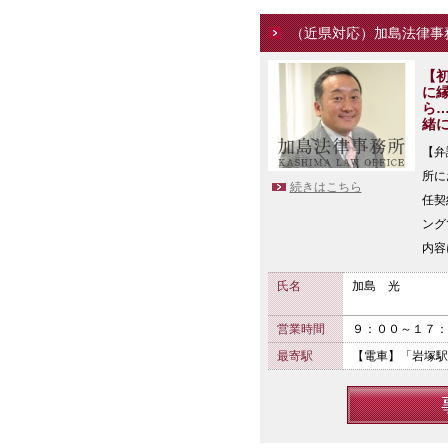
（近県対応）加島法律事
【
に
ら
緒
【弁
所に
続きはこちら
任契
ング
内容
氏名
加島 光
営業時間
９：００～１７：
最寄駅
【電車】「岩塚駅