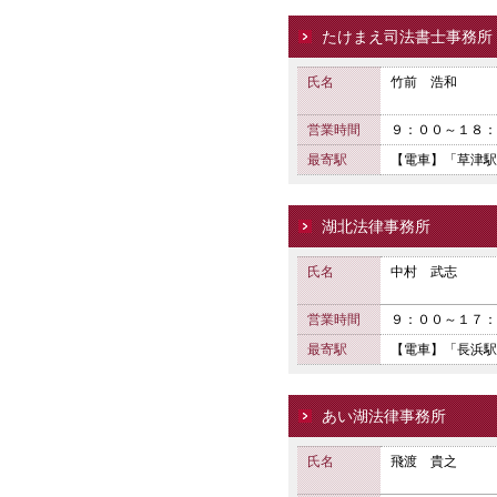
たけまえ司法書士事務所
氏名
竹前 浩和
営業時間
９：００～１８：
最寄駅
【電車】「草津駅
湖北法律事務所
氏名
中村 武志
営業時間
９：００～１７：
最寄駅
【電車】「長浜駅
あい湖法律事務所
氏名
飛渡 貴之