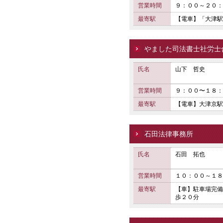
営業時間
９：００～２０：
最寄駅
【電車】「大津駅
やました司法書士社労士
氏名
山下 哲史
営業時間
９：００〜１８：
最寄駅
【電車】大津京駅
石田法律事務所
氏名
石田 拓也
営業時間
１０：００～１８
最寄駅
【車】駐車場完備
歩２０分