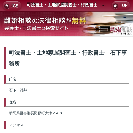
司法書士・土地家屋調査士・行政書士 石下事務所
TOP
戻る
司法書士・土地家屋調査士・行政書士 石下事
務所
氏名
石下 雅邦
住所
群馬県吾妻郡長野原町大津２４３
アクセス