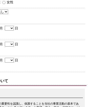
性
女性
月
日
月
日
月
日
ついて
の重要性を認識し、保護することを当社の事業活動の基本であ