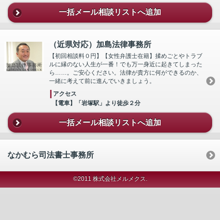
一括メール相談リストへ追加
（近県対応）加島法律事務所
【初回相談料０円】【女性弁護士在籍】揉めごとやトラブ
ルに縁のない人生が一番！でも万一身近に起きてしまった
ら……。ご安心ください。法律が貴方に何ができるのか、
一緒に考えて前に進んでいきましょう。
アクセス
【電車】「岩塚駅」より徒歩２分
一括メール相談リストへ追加
なかむら司法書士事務所
©2011 株式会社メルメクス.