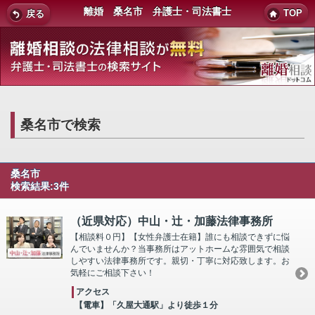
離婚 桑名市 弁護士・司法書士
TOP
戻る
桑名市で検索
桑名市
検索結果:3件
（近県対応）中山・辻・加藤法律事務所
【相談料０円】【女性弁護士在籍】誰にも相談できずに悩
んでいませんか？当事務所はアットホームな雰囲気で相談
しやすい法律事務所です。親切・丁寧に対応致します。お
気軽にご相談下さい！
アクセス
【電車】「久屋大通駅」より徒歩１分