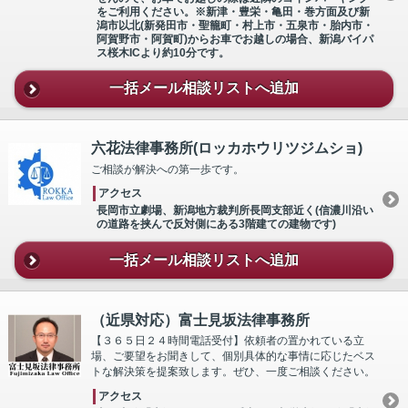
をご利用ください。※新津・豊栄・亀田・巻方面及び新
潟市以北(新発田市・聖籠町・村上市・五泉市・胎内市・
阿賀野市・阿賀町)からお車でお越しの場合、新潟バイパ
ス桜木ICより約10分です。
一括メール相談リストへ追加
六花法律事務所(ロッカホウリツジムショ)
ご相談が解決への第一歩です。
アクセス
長岡市立劇場、新潟地方裁判所長岡支部近く(信濃川沿い
の道路を挟んで反対側にある3階建ての建物です)
一括メール相談リストへ追加
（近県対応）富士見坂法律事務所
【３６５日２４時間電話受付】依頼者の置かれている立
場、ご要望をお聞きして、個別具体的な事情に応じたベス
トな解決策を提案致します。ぜひ、一度ご相談ください。
アクセス