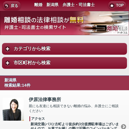
離婚 新潟県 弁護士・司法書士
TOP
戻る
カテゴリから検索
市区町村から検索
新潟県
検索結果:14件
伊原法律事務所
親にも友達にも相談できない離婚の悩み、弁護士にご相談
ください
アクセス
新潟交通(バス):古町より徒歩約3分提携駐車場はございま
せんので、お車でお越しの際は近隣のコインパーキング