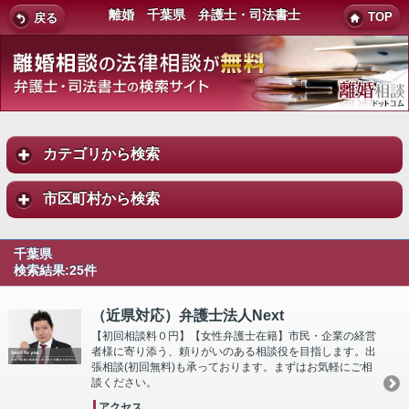
離婚 千葉県 弁護士・司法書士
TOP
戻る
カテゴリから検索
市区町村から検索
千葉県
検索結果:25件
（近県対応）弁護士法人Next
【初回相談料０円】【女性弁護士在籍】市民・企業の経営
者様に寄り添う、頼りがいのある相談役を目指します。出
張相談(初回無料)も承っております。まずはお気軽にご相
談ください。
アクセス